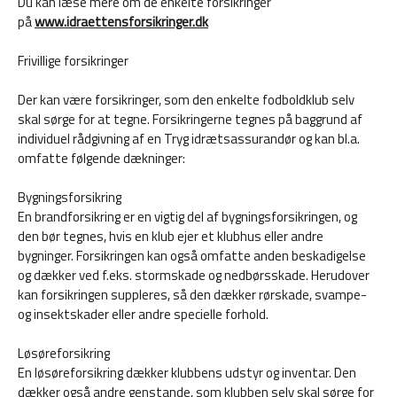
Du kan læse mere om de enkelte forsikringer
på
www.idraettensforsikringer.dk
Frivillige forsikringer
Der kan være forsikringer, som den enkelte fodboldklub selv
skal sørge for at tegne. Forsikringerne tegnes på baggrund af
individuel rådgivning af en Tryg idrætsassurandør og kan bl.a.
omfatte følgende dækninger:
Bygningsforsikring
En brandforsikring er en vigtig del af bygningsforsikringen, og
den bør tegnes, hvis en klub ejer et klubhus eller andre
bygninger. Forsikringen kan også omfatte anden beskadigelse
og dækker ved f.eks. stormskade og nedbørsskade. Herudover
kan forsikringen suppleres, så den dækker rørskade, svampe-
og insektskader eller andre specielle forhold.
Løsøreforsikring
En løsøreforsikring dækker klubbens udstyr og inventar. Den
dækker også andre genstande, som klubben selv skal sørge for