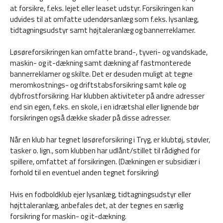
at forsikre, f.eks. lejet eller leaset udstyr. Forsikringen kan
udvides til at omfatte udendørsanlæg som f.eks. lysanlæg,
tidtagningsudstyr samt højtaleranlæg og bannerreklamer.
Løsøreforsikringen kan omfatte brand-, tyveri- og vandskade,
maskin- og it-dækning samt dækning af fastmonterede
bannerreklamer og skilte. Det er desuden muligt at tegne
meromkostnings- og driftstabsforsikring samt køle og
dybfrostforsikring. Har klubben aktiviteter på andre adresser
end sin egen, f.eks. en skole, i en idrætshal eller lignende bør
forsikringen også dække skader på disse adresser.
Når en klub har tegnet løsøreforsikring i Tryg, er klubtøj, støvler,
tasker o. lign., som klubben har udlånt/stillet til rådighed for
spillere, omfattet af forsikringen. (Dækningen er subsidiær i
forhold til en eventuel anden tegnet forsikring)
Hvis en fodboldklub ejer lysanlæg, tidtagningsudstyr eller
højttaleranlæg, anbefales det, at der tegnes en særlig
forsikring for maskin- og it-dækning.