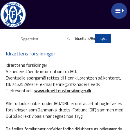
Kun i Idrættens forsikringer
Idrættens forsikringer
Idrættens forsikringer
Se nedenstående information fra JBU.
Eventuelle spørgsmål rettes til Henrik Lorentzen på kontoret,
tlf. 74525299 eller e-mail henrik@hfk-haderslev.dk
Tjek eventuelt
www.idraettensforsikringer.dk
Alle fodboldklubber under JBU/DBU er omfattet af nogle fælles
forsikringer, som Danmarks Idræts-Forbund (DIF) sammen med
DGI på kollektiv basis har tegnet hos Tryg.
De fælles forsikringer opfylder fodboldklubbers grundlæggende