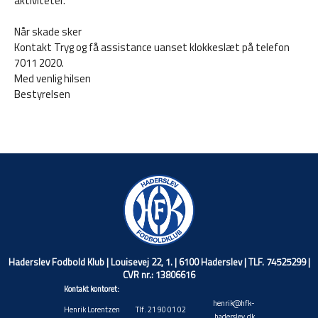
aktiviteter.
Når skade sker
Kontakt Tryg og få assistance uanset klokkeslæt på telefon
7011 2020.
Med venlig hilsen
Bestyrelsen
Haderslev Fodbold Klub | Louisevej 22, 1. | 6100 Haderslev | TLF. 74525299 |
CVR nr.: 13806616
Kontakt kontoret:
henrik@hfk-
Henrik Lorentzen
Tlf. 21 90 01 02
haderslev.dk