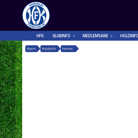
HFK
KLUBINFO
MEDLEMSKAB
HOLDINF
Hjem
Holdinfo
Herrer