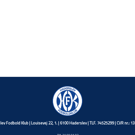
ev Fodbold Klub | Louisevej 22, 1. | 6100 Haderslev | TLF. 74525299 | CVR nr.: 