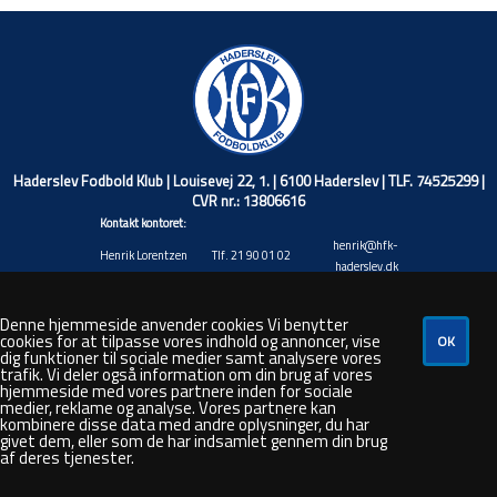
Haderslev Fodbold Klub | Louisevej 22, 1. | 6100 Haderslev | TLF. 74525299 |
CVR nr.: 13806616
Kontakt kontoret:
henrik@hfk-
Henrik Lorentzen
Tlf. 21 90 01 02
haderslev.dk
Christian Wiuff
christian@hfk-
Tlf. 40 17 71 45
Niemann
haderslev.dk
Denne hjemmeside anvender cookies Vi benytter
Jacob Valentin
jacob@hfk-
cookies for at tilpasse vores indhold og annoncer, vise
Tlf. 20 88 92 20
Andresen
haderslev.dk
dig funktioner til sociale medier samt analysere vores
trafik. Vi deler også information om din brug af vores
Rasmus André
rasmus@hfk-
Tlf. 48 80 50 26
hjemmeside med vores partnere inden for sociale
Hansen
haderslev.dk
medier, reklame og analyse. Vores partnere kan
steven@hfk-
kombinere disse data med andre oplysninger, du har
Steven Bork
Tlf. 66 44 35 87
haderslev.dk
givet dem, eller som de har indsamlet gennem din brug
af deres tjenester.