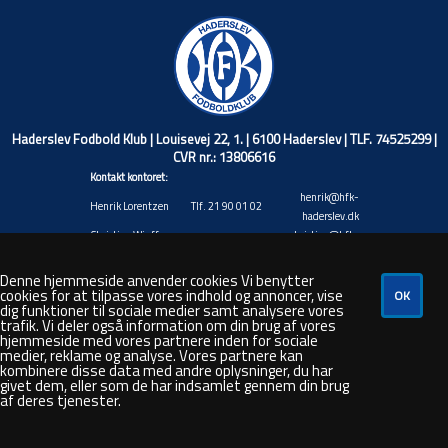
Haderslev Fodbold Klub | Louisevej 22, 1. | 6100 Haderslev | TLF. 74525299 |
CVR nr.: 13806616
Kontakt kontoret:
henrik@hfk-
Henrik Lorentzen
Tlf. 21 90 01 02
haderslev.dk
Christian Wiuff
christian@hfk-
Tlf. 40 17 71 45
Niemann
haderslev.dk
Jacob Valentin
jacob@hfk-
Denne hjemmeside anvender cookies Vi benytter
Tlf. 20 88 92 20
cookies for at tilpasse vores indhold og annoncer, vise
Andresen
haderslev.dk
dig funktioner til sociale medier samt analysere vores
Rasmus André
rasmus@hfk-
Tlf. 48 80 50 26
trafik. Vi deler også information om din brug af vores
Hansen
haderslev.dk
hjemmeside med vores partnere inden for sociale
steven@hfk-
medier, reklame og analyse. Vores partnere kan
Steven Bork
Tlf. 66 44 35 87
kombinere disse data med andre oplysninger, du har
haderslev.dk
givet dem, eller som de har indsamlet gennem din brug
af deres tjenester.