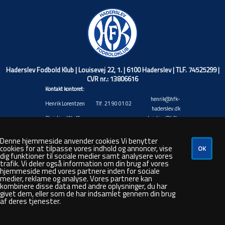
Haderslev Fodbold Klub | Louisevej 22, 1. | 6100 Haderslev | TLF. 74525299 |
CVR nr.: 13806616
Kontakt kontoret:
henrik@hfk-
Henrik Lorentzen
Tlf. 21 90 01 02
haderslev.dk
Christian Wiuff
christian@hfk-
Tlf. 40 17 71 45
Niemann
haderslev.dk
Jacob Valentin
jacob@hfk-
Denne hjemmeside anvender cookies Vi benytter
Tlf. 20 88 92 20
cookies for at tilpasse vores indhold og annoncer, vise
Andresen
haderslev.dk
dig funktioner til sociale medier samt analysere vores
Rasmus André
rasmus@hfk-
Tlf. 48 80 50 26
trafik. Vi deler også information om din brug af vores
Hansen
haderslev.dk
hjemmeside med vores partnere inden for sociale
steven@hfk-
medier, reklame og analyse. Vores partnere kan
Steven Bork
Tlf. 66 44 35 87
kombinere disse data med andre oplysninger, du har
haderslev.dk
givet dem, eller som de har indsamlet gennem din brug
af deres tjenester.