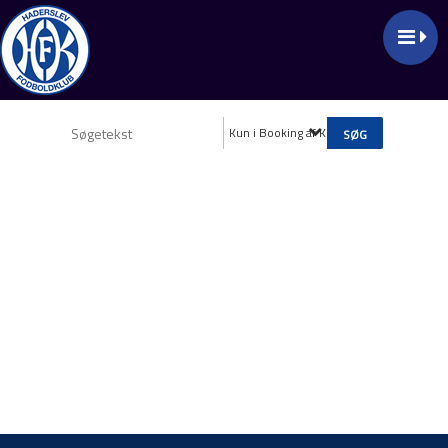
Kun i Booking af Klubhuset og mødeloka