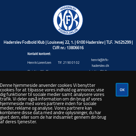
Haderslev Fodbold Klub | Louisevej 22, 1. | 6100 Haderslev | TLF. 74525299 |
CVR nr.: 13806616
Kontakt kontoret:
henrik@hfk-
Henrik Lorentzen
Tlf. 21 90 01 02
haderslev.dk
Christian Wiuff
christian@hfk-
Tlf. 40 17 71 45
Niemann
haderslev.dk
Jacob Valentin
jacob@hfk-
Denne hjemmeside anvender cookies Vi benytter
Tlf. 20 88 92 20
cookies for at tilpasse vores indhold og annoncer, vise
Andresen
haderslev.dk
dig funktioner til sociale medier samt analysere vores
Rasmus André
rasmus@hfk-
Tlf. 48 80 50 26
trafik. Vi deler også information om din brug af vores
Hansen
haderslev.dk
hjemmeside med vores partnere inden for sociale
steven@hfk-
medier, reklame og analyse. Vores partnere kan
Steven Bork
Tlf. 66 44 35 87
kombinere disse data med andre oplysninger, du har
haderslev.dk
givet dem, eller som de har indsamlet gennem din brug
af deres tjenester.