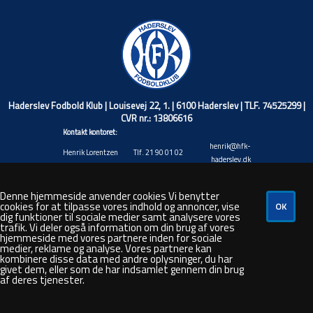
Haderslev Fodbold Klub | Louisevej 22, 1. | 6100 Haderslev | TLF. 74525299 |
CVR nr.: 13806616
Kontakt kontoret:
henrik@hfk-
Henrik Lorentzen
Tlf. 21 90 01 02
haderslev.dk
Christian Wiuff
christian@hfk-
Tlf. 40 17 71 45
Niemann
haderslev.dk
Denne hjemmeside anvender cookies Vi benytter
Jacob Valentin
jacob@hfk-
cookies for at tilpasse vores indhold og annoncer, vise
Tlf. 20 88 92 20
Andresen
haderslev.dk
dig funktioner til sociale medier samt analysere vores
trafik. Vi deler også information om din brug af vores
Rasmus André
rasmus@hfk-
Tlf. 48 80 50 26
hjemmeside med vores partnere inden for sociale
Hansen
haderslev.dk
medier, reklame og analyse. Vores partnere kan
steven@hfk-
kombinere disse data med andre oplysninger, du har
Steven Bork
Tlf. 66 44 35 87
haderslev.dk
givet dem, eller som de har indsamlet gennem din brug
af deres tjenester.