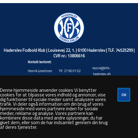
Haderslev Fodbold Klub | Louisevej 22, 1. | 6100 Haderslev | TLF. 74525299 |
CVR nr.: 13806616
Kontakt kontoret:
henrik@hfk-
Henrik Lorentzen
Tlf. 21 90 01 02
haderslev.dk
Christian Wiuff
christian@hfk-
Tlf. 40 17 71 45
Niemann
haderslev.dk
Denne hjemmeside anvender cookies Vi benytter
Jacob Valentin
jacob@hfk-
cookies for at tilpasse vores indhold og annoncer, vise
Tlf. 20 88 92 20
Andresen
haderslev.dk
dig funktioner til sociale medier samt analysere vores
trafik. Vi deler også information om din brug af vores
Rasmus André
rasmus@hfk-
Tlf. 48 80 50 26
hjemmeside med vores partnere inden for sociale
Hansen
haderslev.dk
medier, reklame og analyse. Vores partnere kan
steven@hfk-
kombinere disse data med andre oplysninger, du har
Steven Bork
Tlf. 66 44 35 87
haderslev.dk
givet dem, eller som de har indsamlet gennem din brug
af deres tjenester.