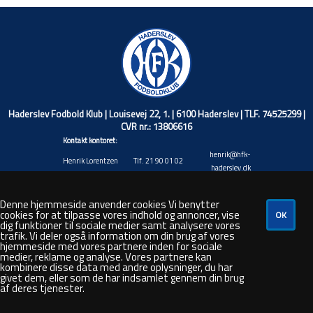
Haderslev Fodbold Klub | Louisevej 22, 1. | 6100 Haderslev | TLF. 74525299 |
CVR nr.: 13806616
Kontakt kontoret:
henrik@hfk-
Henrik Lorentzen
Tlf. 21 90 01 02
haderslev.dk
Christian Wiuff
christian@hfk-
Tlf. 40 17 71 45
Niemann
haderslev.dk
Denne hjemmeside anvender cookies Vi benytter
Jacob Valentin
jacob@hfk-
cookies for at tilpasse vores indhold og annoncer, vise
Tlf. 20 88 92 20
Andresen
haderslev.dk
dig funktioner til sociale medier samt analysere vores
trafik. Vi deler også information om din brug af vores
Rasmus André
rasmus@hfk-
Tlf. 48 80 50 26
hjemmeside med vores partnere inden for sociale
Hansen
haderslev.dk
medier, reklame og analyse. Vores partnere kan
steven@hfk-
kombinere disse data med andre oplysninger, du har
Steven Bork
Tlf. 66 44 35 87
haderslev.dk
givet dem, eller som de har indsamlet gennem din brug
af deres tjenester.