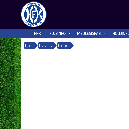
HFK
KLUBINFO
MEDLEMSKAB
HOLDINF
Hjem
Holdinfo
Herrer