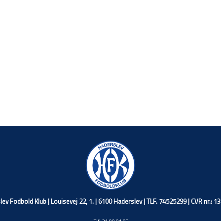
ev Fodbold Klub | Louisevej 22, 1. | 6100 Haderslev | TLF. 74525299 | CVR nr.: 