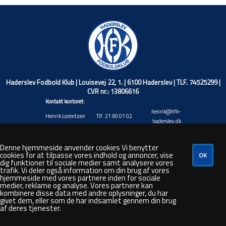
Haderslev Fodbold Klub | Louisevej 22, 1. | 6100 Haderslev | TLF. 74525299 |
CVR nr.: 13806616
Kontakt kontoret:
henrik@hfk-
Henrik Lorentzen
Tlf. 21 90 01 02
haderslev.dk
Christian Wiuff
christian@hfk-
Tlf. 40 17 71 45
Niemann
haderslev.dk
Denne hjemmeside anvender cookies Vi benytter
Jacob Valentin
jacob@hfk-
cookies for at tilpasse vores indhold og annoncer, vise
Tlf. 20 88 92 20
Andresen
haderslev.dk
dig funktioner til sociale medier samt analysere vores
trafik. Vi deler også information om din brug af vores
Rasmus André
rasmus@hfk-
Tlf. 48 80 50 26
hjemmeside med vores partnere inden for sociale
Hansen
haderslev.dk
medier, reklame og analyse. Vores partnere kan
steven@hfk-
kombinere disse data med andre oplysninger, du har
Steven Bork
Tlf. 66 44 35 87
haderslev.dk
givet dem, eller som de har indsamlet gennem din brug
af deres tjenester.