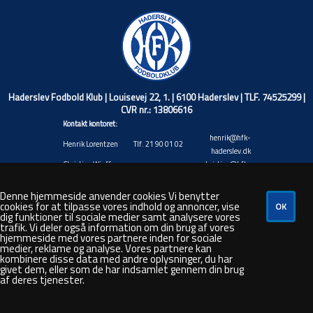
Haderslev Fodbold Klub | Louisevej 22, 1. | 6100 Haderslev | TLF. 74525299 |
CVR nr.: 13806616
Kontakt kontoret:
henrik@hfk-
Henrik Lorentzen
Tlf. 21 90 01 02
haderslev.dk
Christian Wiuff
christian@hfk-
Tlf. 40 17 71 45
Niemann
haderslev.dk
Jacob Valentin
jacob@hfk-
Denne hjemmeside anvender cookies Vi benytter
Tlf. 20 88 92 20
cookies for at tilpasse vores indhold og annoncer, vise
Andresen
haderslev.dk
dig funktioner til sociale medier samt analysere vores
Rasmus André
rasmus@hfk-
Tlf. 48 80 50 26
trafik. Vi deler også information om din brug af vores
Hansen
haderslev.dk
hjemmeside med vores partnere inden for sociale
steven@hfk-
medier, reklame og analyse. Vores partnere kan
Steven Bork
Tlf. 66 44 35 87
kombinere disse data med andre oplysninger, du har
haderslev.dk
givet dem, eller som de har indsamlet gennem din brug
af deres tjenester.